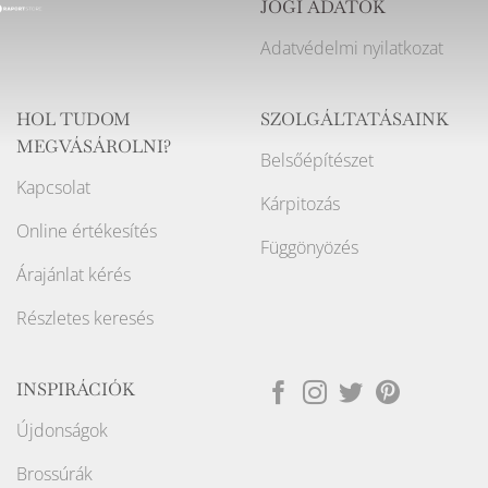
JOGI ADATOK
Adatvédelmi nyilatkozat
HOL TUDOM
SZOLGÁLTATÁSAINK
MEGVÁSÁROLNI?
Belsőépítészet
Kapcsolat
Kárpitozás
Online értékesítés
Függönyözés
Árajánlat kérés
Részletes keresés
INSPIRÁCIÓK
Újdonságok
Brossúrák