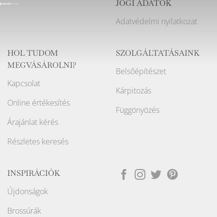
JOGI ADATOK
Adatvédelmi nyilatkozat
HOL TUDOM
SZOLGÁLTATÁSAINK
MEGVÁSÁROLNI?
Belsőépítészet
Kapcsolat
Kárpitozás
Online értékesítés
Függönyözés
Árajánlat kérés
Részletes keresés
INSPIRÁCIÓK
Újdonságok
Brossúrák