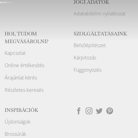
JOGI ADATOK
Adatvédelmi nyilatkozat
HOL TUDOM
SZOLGÁLTATÁSAINK
MEGVÁSÁROLNI?
Belsőépítészet
Kapcsolat
Kárpitozás
Online értékesítés
Függönyözés
Árajánlat kérés
Részletes keresés
INSPIRÁCIÓK
Újdonságok
Brossúrák