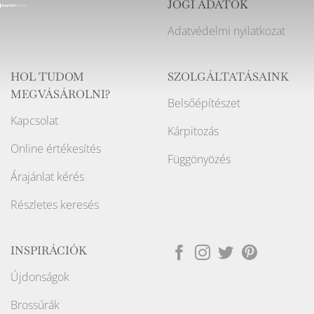
JOGI ADATOK
Adatvédelmi nyilatkozat
HOL TUDOM
SZOLGÁLTATÁSAINK
MEGVÁSÁROLNI?
Belsőépítészet
Kapcsolat
Kárpitozás
Online értékesítés
Függönyözés
Árajánlat kérés
Részletes keresés
INSPIRÁCIÓK
Újdonságok
Brossúrák