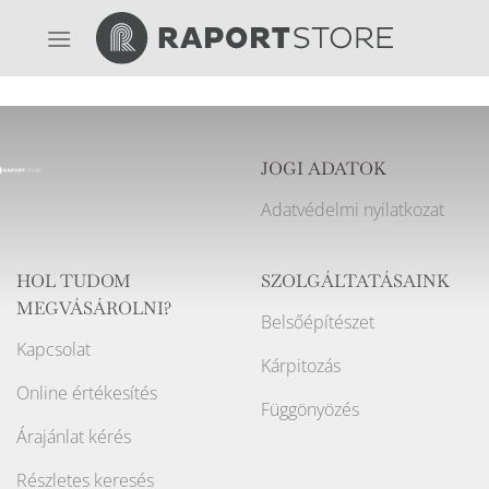
Skip
to
content
JOGI ADATOK
Adatvédelmi nyilatkozat
HOL TUDOM
SZOLGÁLTATÁSAINK
MEGVÁSÁROLNI?
Belsőépítészet
Kapcsolat
Kárpitozás
Online értékesítés
Függönyözés
Árajánlat kérés
Részletes keresés