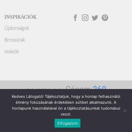
INSPIRÁCIÓK
Újdonságok
Brossúrák
Videók
Weboldalt készítette:
Kedves Látogató! Tájékoztatjuk, hogy a honlap felhasználói
Copyright ©2026
Raport Store
élmény fokozásának érdekében sütiket alkalmazunk. A
honlapunk használatával ön a tájékoztatásunkat tudomásul
veszi.
Elfogadom