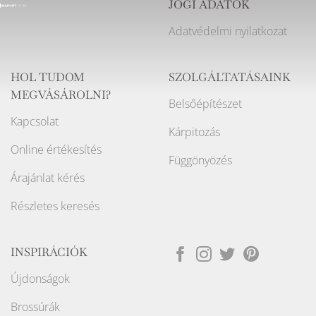
JOGI ADATOK
Adatvédelmi nyilatkozat
HOL TUDOM
SZOLGÁLTATÁSAINK
MEGVÁSÁROLNI?
Belsőépítészet
Kapcsolat
Kárpitozás
Online értékesítés
Függönyözés
Árajánlat kérés
Részletes keresés
INSPIRÁCIÓK
Újdonságok
Brossúrák